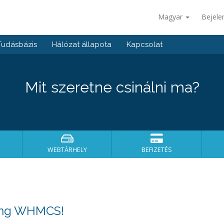
Magyar
Bejele
Tudásbázis
Hálózat állapota
Kapcsolat
Mit szeretne csinálni ma?
WEBTÁRHELY
BEFIZETÉS
sing WHMCS!