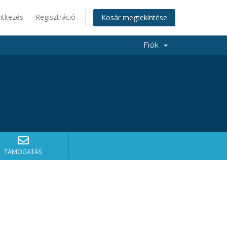
ntkezés
Regisztráció
Kosár megtekintése
Fiók
TÁMOGATÁS