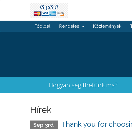
Főoldal
Rendelés
Közlemények
Hogyan segíthetünk ma?
Hírek
Thank you for choo
Sep 3rd