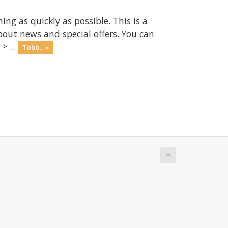
 as quickly as possible. This is a
ut news and special offers. You can
> ...
Több... »