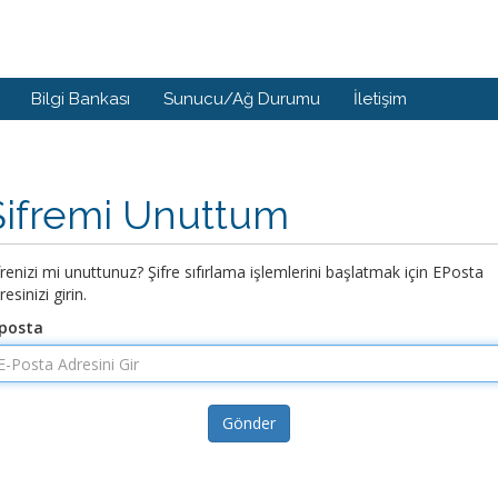
Bilgi Bankası
Sunucu/Ağ Durumu
İletişim
Şifremi Unuttum
frenizi mi unuttunuz? Şifre sıfırlama işlemlerini başlatmak için EPosta
resinizi girin.
posta
Gönder