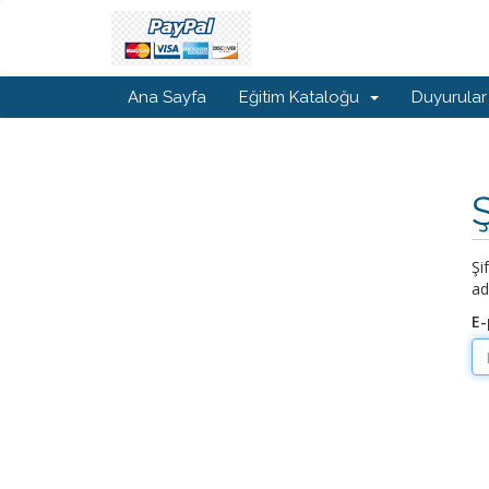
Ana Sayfa
Eğitim Kataloğu
Duyurular
Şi
ad
E-